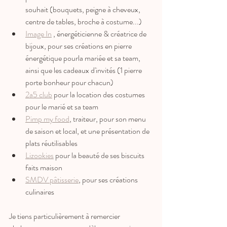
souhait (bouquets, peigne à cheveux, 
centre de tables, broche à costume...)
Image In
 , énergéticienne & créatrice de 
bijoux, pour ses créations en pierre 
énergétique pourla mariée et sa team, 
ainsi que les cadeaux d'invités (1 pierre 
porte bonheur pour chacun)
2a5 club
 pour la location des costumes 
pour le marié et sa team
Pimp my food
, traiteur, pour son menu 
de saison et local, et une présentation de 
plats réutilisables
Lizookies
 pour la beauté de ses biscuits 
faits maison
SMDV pâtisserie
, pour ses créations 
culinaires
Je tiens particulièrement à remercier 