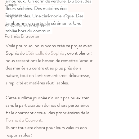
amoureux.  Un écrin de verdure. Du bois, des 
Couple
fleurs séchées. Des matières éco 
Grossesse
responsables. Une cérémonie laïque. Des 
tambourins en sortie de cérémonie. Une 
Anniversaires & Baptêmes
tablée hors du commun. 
Portraits Entreprise
Voilà pourquoi nous avons créé ce projet avec 
Sophie de 
L'étincelle de Sophie
 , event planer : 
nous ressentions le besoin de remettre l'amour 
des mariés au centre et au plus près de la 
nature, tout en liant romantisme, délicatesse, 
simplicité et matières réutilisables.
Cette sublime journée n'aurait pas pu exister 
sans la participation de nos chers partenaires.
Et le charmant accueil des propriétaires de la 
Ferme du Couvent
.
Ils ont tous été choisi pour leurs valeurs éco 
responsables :