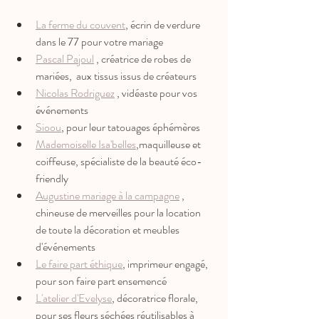
La ferme du couvent
, écrin de verdure 
dans le 77 pour votre mariage
Pascal Pajoul
 , créatrice de robes de 
mariées,  aux tissus issus de créateurs
Nicolas Rodriguez
 , vidéaste pour vos 
événements
Sioou
, pour leur tatouages éphémères
Mademoiselle Isa'belles
,
maquilleuse et 
coiffeuse
,
 spécialiste de la beauté éco-
friendly 
Augustine mariage à la campagne
 , 
chineuse de merveilles pour la location 
de toute la décoration et meubles 
d'événements
Le faire part éthique
,
 imprimeur engagé
,
pour son faire part ensemencé
L'atelier d'Evelyse
, décoratrice florale, 
pour ses fleurs séchées réutilisables à 