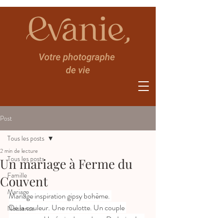
Post
Tous les posts
2 min de lecture
Tous les posts
Un mariage à Ferme du
Famille
Couvent
Mariage
Mariage inspiration gipsy bohème. 
De la couleur. Une roulotte. Un couple 
Naissance