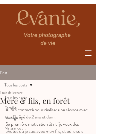
Post
Tous les posts
1 min de lecture
Tous les posts
Mère & fils, en forêt
Famille
A. m'a contacté pour réaliser une séance avec 
son fils âgé de 2 ans et demi. 
Mariage
Sa première motivation était "je veux des 
Naissance
photos où je suis avec mon fils, et où je suis 