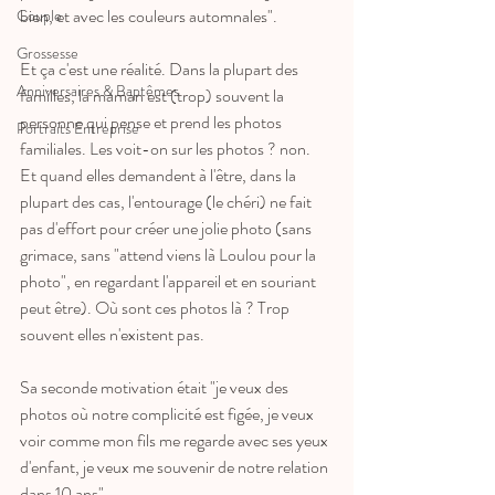
bien, et avec les couleurs automnales". 
Couple
Grossesse
Et ça c'est une réalité. Dans la plupart des 
Anniversaires & Baptêmes
familles, la maman est (trop) souvent la 
personne qui pense et prend les photos 
Portraits Entreprise
familiales. Les voit-on sur les photos ? non.
Et quand elles demandent à l'être, dans la 
plupart des cas, l'entourage (le chéri) ne fait 
pas d'effort pour créer une jolie photo (sans 
grimace, sans "attend viens là Loulou pour la 
photo", en regardant l'appareil et en souriant 
peut être). Où sont ces photos là ? Trop 
souvent elles n'existent pas. 
Sa seconde motivation était "je veux des 
photos où notre complicité est figée, je veux 
voir comme mon fils me regarde avec ses yeux 
d'enfant, je veux me souvenir de notre relation 
dans 10 ans". 