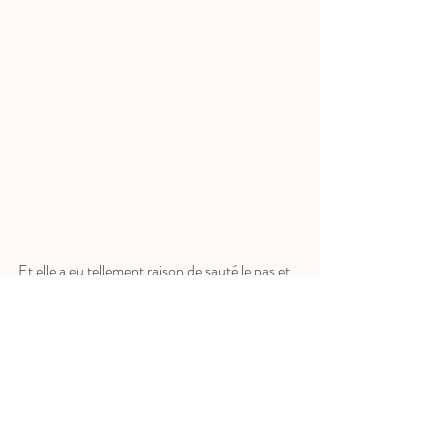
Et elle a eu tellement raison de sauté le pas et 
de s'offrir, à elle et son fils, ce merveilleux 
moment sous mon objectif ! j'ai été très 
touchée et honorée de sa confiance, pour une 
telle motivation. 
Merci encore A. pour avoir osé, pour ton 
sourire et de me laisser publier quelques 
photos :)