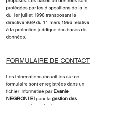
proposés. Les bases de données sont
protégées par les dispositions de la loi
du 1er juillet 1998 transposant la
directive 96/9 du 11 mars 1996 relative
à la protection juridique des bases de
données.
FORMULAIRE DE CONTACT
Les informations recueillies sur ce
formulaire sont enregistrées dans un
fichier informatisé par
Evanie
NEGRONI
EI
pour la
gestion des
messages de contact
.
Elles sont conservées pendant 1 an et
sont destinés aux services commercial
et technique.